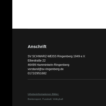
Anschrift
SV SCHWARZ-WEISS Ringenberg 1949 e.V.
Elbestraße 22
46499 Hamminkeln-Ringenberg
vorstand@sv-ringenberg.de
0172/2951682
Urheberinformationen Bilder:
Breitensport,
Fussball,
Volleyball