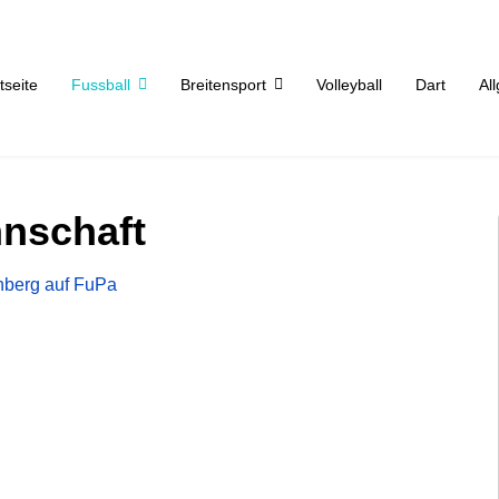
tseite
Fussball
Breitensport
Volleyball
Dart
Al
nschaft
berg auf FuPa