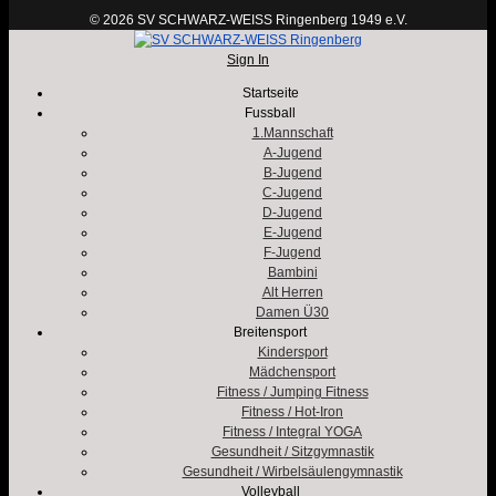
© 2026 SV SCHWARZ-WEISS Ringenberg 1949 e.V.
Sign In
Startseite
Fussball
1.Mannschaft
A-Jugend
B-Jugend
C-Jugend
D-Jugend
E-Jugend
F-Jugend
Bambini
Alt Herren
Damen Ü30
Breitensport
Kindersport
Mädchensport
Fitness / Jumping Fitness
Fitness / Hot-Iron
Fitness / Integral YOGA
Gesundheit / Sitzgymnastik
Gesundheit / Wirbelsäulengymnastik
Volleyball