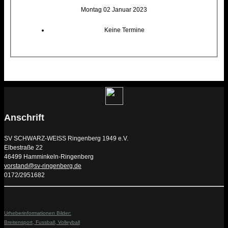
Montag 02 Januar 2023
Keine Termine
Anschrift
SV SCHWARZ-WEISS Ringenberg 1949 e.V.
Elbestraße 22
46499 Hamminkeln-Ringenberg
vorstand@sv-ringenberg.de
0172/2951682
Urheberinformationen Bilder:
Breitensport,
Fussball,
Volleyball