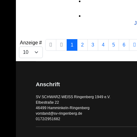
J
Anzeige #
1
2
3
4
5
6
Anschrift
SV SCHWARZ-WEISS Ringenberg 1949 e.V.
Elbestraße 22
46499 Hamminkeln-Ringenberg
vorstand@sv-ringenberg.de
0172/2951682