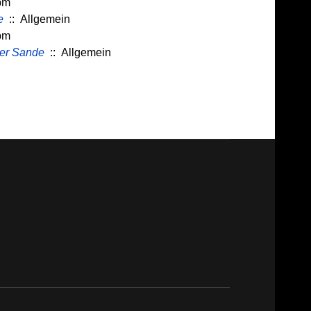
pm
e
:: Allgemein
pm
der Sande
:: Allgemein