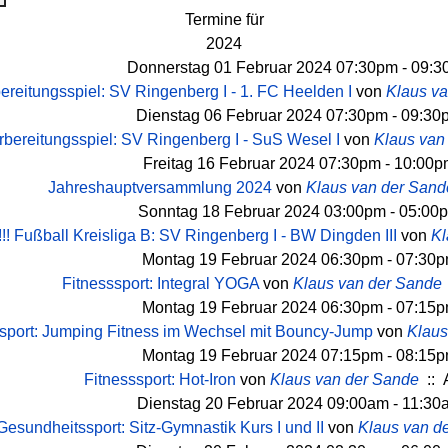
Termine für
2024
Donnerstag 01 Februar 2024 07:30pm - 09:
ereitungsspiel: SV Ringenberg I - 1. FC Heelden I
von
Klaus v
Dienstag 06 Februar 2024 07:30pm - 09:30
rbereitungsspiel: SV Ringenberg I - SuS Wesel I
von
Klaus van
Freitag 16 Februar 2024 07:30pm - 10:00
Jahreshauptversammlung 2024
von
Klaus van der Sand
Sonntag 18 Februar 2024 03:00pm - 05:00
! Fußball Kreisliga B: SV Ringenberg I - BW Dingden III
von
Kl
Montag 19 Februar 2024 06:30pm - 07:30
Fitnesssport: Integral YOGA
von
Klaus van der Sande
Montag 19 Februar 2024 06:30pm - 07:15
ssport: Jumping Fitness im Wechsel mit Bouncy-Jump
von
Klaus
Montag 19 Februar 2024 07:15pm - 08:15
Fitnesssport: Hot-Iron
von
Klaus van der Sande
:: 
Dienstag 20 Februar 2024 09:00am - 11:30
Gesundheitssport: Sitz-Gymnastik Kurs I und II
von
Klaus van d