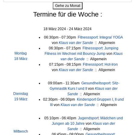
Gehe zu Monat
Termine für die Woche :
18 März 2024 - 24 März 2024
06:30pm - 07:30pm
Fitnesssport: Integral YOGA
von
Klaus van der Sande
:: Allgemein
06:30pm - 07:15pm
Fitnesssport: Jumping
Montag
Fitness im Wechsel mit Bouncy-Jump
von
Klaus
18 März
van der Sande
:: Allgemein
07:15pm - 08:15pm
Fitnesssport: Hot-Iron
von
Klaus van der Sande
:: Allgemein
09:00am - 11:30am
Gesundheitssport: Sitz-
Gymnastik Kurs I und II
von
Klaus van der
Dienstag
Sande
:: Allgemein
19 März
02:30pm - 06:00pm
Kindersport Gruppen I, II und
III
von
Klaus van der Sande
:: Allgemein
05:10pm - 06:40pm
Jugendsport: Mädchen und
Jungen ab 10 Jahre
von
Klaus van der
Sande
:: Allgemein
Mittwoch
06:45pm - 08:00pm
Gesundheitssport: