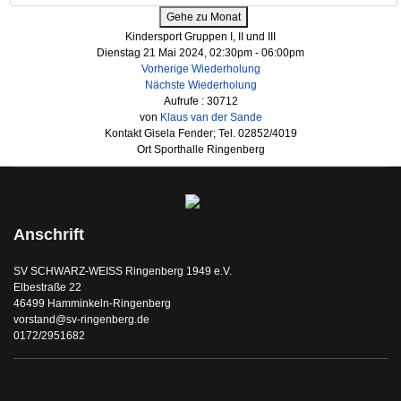
Gehe zu Monat
Kindersport Gruppen I, II und III
Dienstag 21 Mai 2024, 02:30pm - 06:00pm
Vorherige Wiederholung
Nächste Wiederholung
Aufrufe
: 30712
von
Klaus van der Sande
Kontakt
Gisela Fender; Tel. 02852/4019
Ort
Sporthalle Ringenberg
Anschrift
SV SCHWARZ-WEISS Ringenberg 1949 e.V.
Elbestraße 22
46499 Hamminkeln-Ringenberg
vorstand@sv-ringenberg.de
0172/2951682