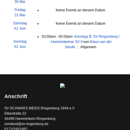
30 Mai
Freitag
Keine Events an diesem Datum
31 Mai
Samstag
Keine Events an diesem Datum
01 Juni
03:00pm - 05:00pm
Kreisliga B: SV Ringenberg I
Sonntag
- Hamminkelner SV II
von
Klaus van der
02 Juni
Sande
:: Allgemein
Anschrift
SV SCHWARZ-WEISS Ringenberg 1949 e.V.
Elbestraße 22
46499 Hamminkeln-Ringenberg
vorstand@sv-ringenberg.de
0172/2951682