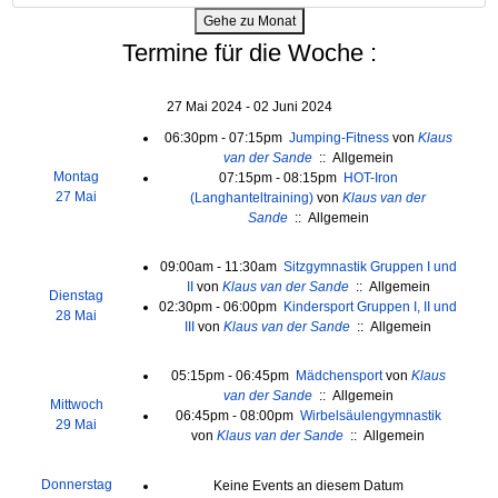
Gehe zu Monat
Termine für die Woche :
27 Mai 2024 - 02 Juni 2024
06:30pm - 07:15pm
Jumping-Fitness
von
Klaus
van der Sande
:: Allgemein
Montag
07:15pm - 08:15pm
HOT-Iron
27 Mai
(Langhanteltraining)
von
Klaus van der
Sande
:: Allgemein
09:00am - 11:30am
Sitzgymnastik Gruppen I und
II
von
Klaus van der Sande
:: Allgemein
Dienstag
02:30pm - 06:00pm
Kindersport Gruppen I, II und
28 Mai
III
von
Klaus van der Sande
:: Allgemein
05:15pm - 06:45pm
Mädchensport
von
Klaus
van der Sande
:: Allgemein
Mittwoch
06:45pm - 08:00pm
Wirbelsäulengymnastik
29 Mai
von
Klaus van der Sande
:: Allgemein
Donnerstag
Keine Events an diesem Datum